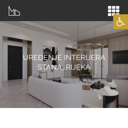
Skip
to
Open
content
UREĐENJE INTERIJERA
STANA, RIJEKA