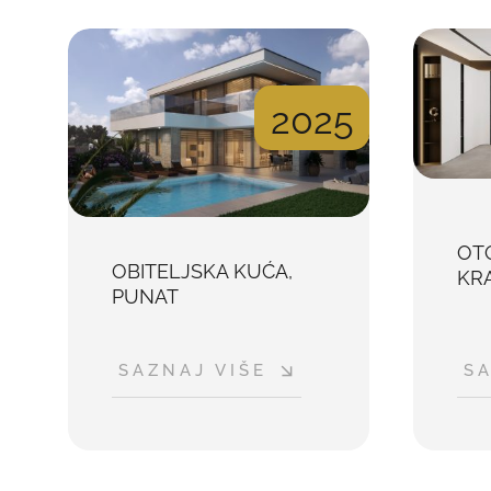
2025
OT
OBITELJSKA KUĆA,
KR
PUNAT
SAZNAJ VIŠE
SA