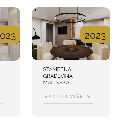
2023
023
STAMBENA
,
GRAĐEVINA,
MALINSKA
SAZNAJ VIŠE