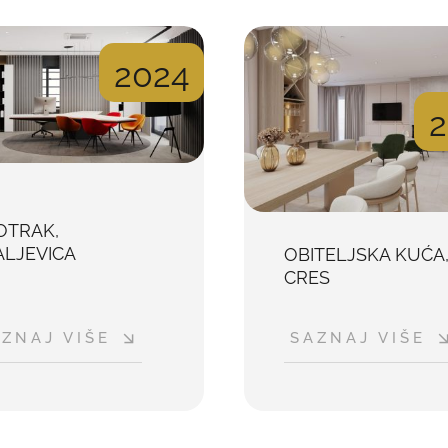
2024
2
OTRAK,
ALJEVICA
OBITELJSKA KUĆA
CRES
ZNAJ VIŠE
SAZNAJ VIŠE