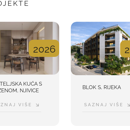
OJEKTE
2026
ITELJSKA KUĆA S
BLOK S, RIJEKA
ENOM, NJIVICE
ZNAJ VIŠE
SAZNAJ VIŠE