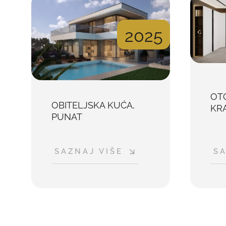
2025
OT
OBITELJSKA KUĆA,
KR
PUNAT
SAZNAJ VIŠE
SA