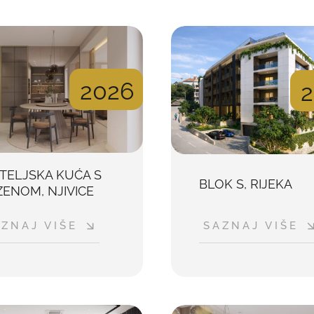
2026
ITELJSKA KUĆA S
BLOK S, RIJEKA
ENOM, NJIVICE
ZNAJ VIŠE
SAZNAJ VIŠE