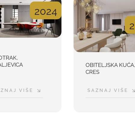
2024
2
OTRAK,
ALJEVICA
OBITELJSKA KUĆA
CRES
ZNAJ VIŠE
SAZNAJ VIŠE