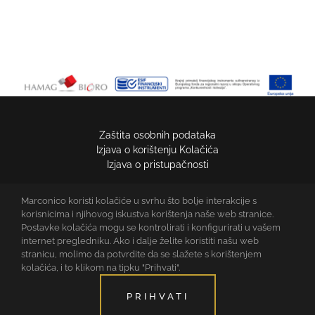
Zaštita osobnih podataka
Izjava o korištenju Kolačića
Izjava o pristupačnosti
Marconico koristi kolačiće u svrhu što bolje interakcije s
MARCONICO D.O.O.
korisnicima i njihovog iskustva korištenja naše web stranice.
OIB: 67272964780
Postavke kolačića mogu se kontrolirati i konfigurirati u vašem
ROVA 34, MALINSKA, HRVATSKA
internet pregledniku. Ako i dalje želite koristiti našu web
stranicu, molimo da potvrdite da se slažete s korištenjem
COPYRIGHT MARCONICO D.O.O.
kolačića, i to klikom na tipku "Prihvati".
ODRŽAVA:
STUDIO WEB ART
PRIHVATI