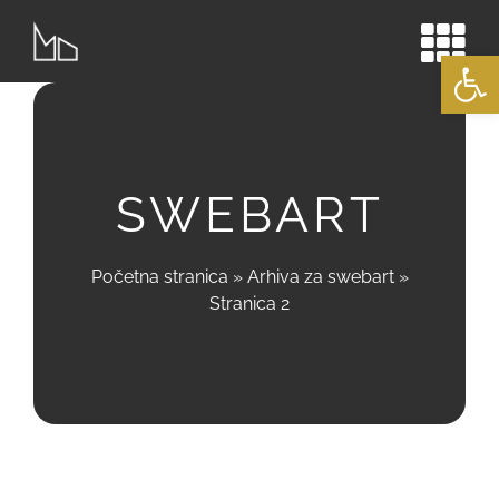
Skip
to
Open
content
SWEBART
Početna stranica
»
Arhiva za swebart
»
Stranica 2