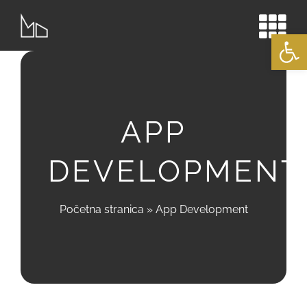
Skip
to
Open
content
APP
DEVELOPMENT
Početna stranica
»
App Development