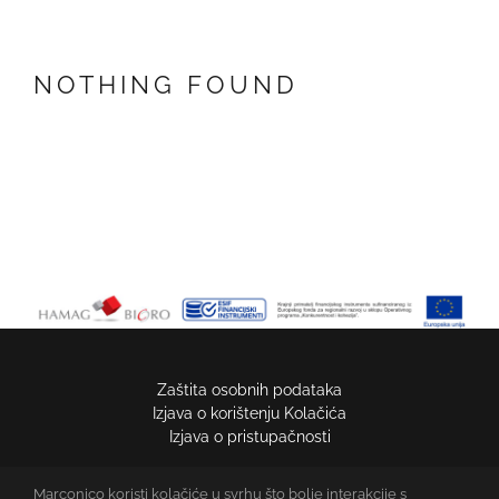
NOTHING FOUND
Zaštita osobnih podataka
Izjava o korištenju Kolačića
Izjava o pristupačnosti
Marconico koristi kolačiće u svrhu što bolje interakcije s