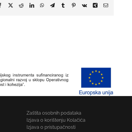
Facebook
X
Reddit
LinkedIn
WhatsApp
Telegram
Tumblr
Pinterest
Vk
Xing
Email:
Zaštita osobnih podataka
Izjava o korištenju Kolačića
Izjava o pristupačnosti