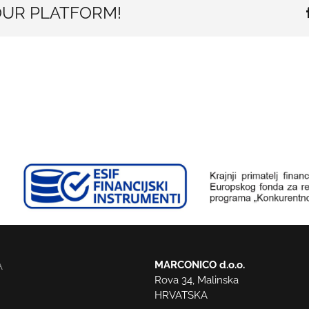
OUR PLATFORM!
MARCONICO d.o.o.
A
Rova 34, Malinska
HRVATSKA