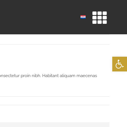
Prethodna
Slijedeća
Open
consectetur proin nibh. Habitant aliquam maecenas