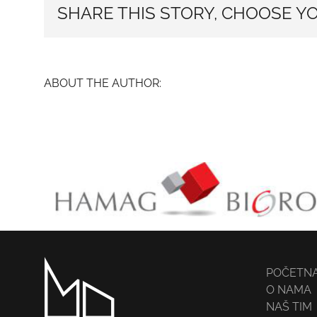
my
SHARE THIS STORY, CHOOSE Y
recruiting
budget?
ABOUT THE AUTHOR:
SWEBART
POČETN
O NAMA
NAŠ TIM