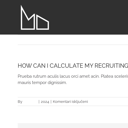
Skip
to
content
HOW CAN I CALCULATE MY RECRUITIN
Prueba rutrum aculis lacus orci amet acin. Platea scel
mauris tempor dignissim.
za
By
swebart
|
2024
|
Komentari isključeni
How
can
I
calculate