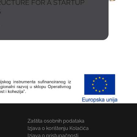
RUCTURE FOR A STARTUP
S
t
Zaštita osobnih podataka
Izjava o korištenju Kolačića
Izjava o pristupačnosti