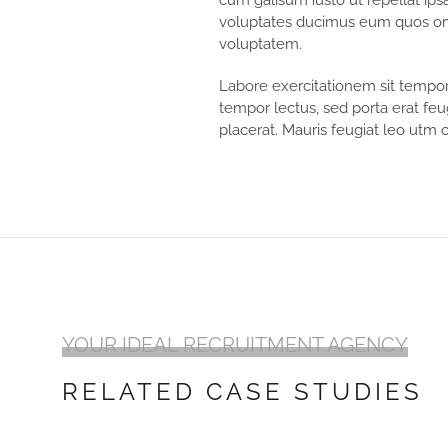
cum galisum iusto ut repellat ips
voluptates ducimus eum quos omni
voluptatem.
Labore exercitationem sit tempor
tempor lectus, sed porta erat fe
placerat. Mauris feugiat leo utm
YOUR IDEAL RECRUITMENT AGENCY
RELATED CASE STUDIES