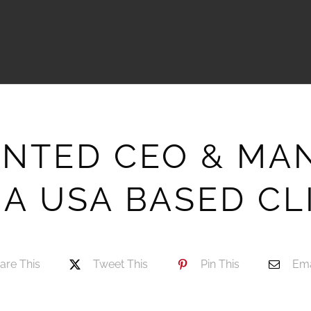
INTED CEO & MA
 A USA BASED CL
are This
Tweet This
Pin This
Ema