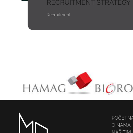
RECRUITMENT STRATEGY
Recruitment
POČETN
O NAMA
NAŠ TIM