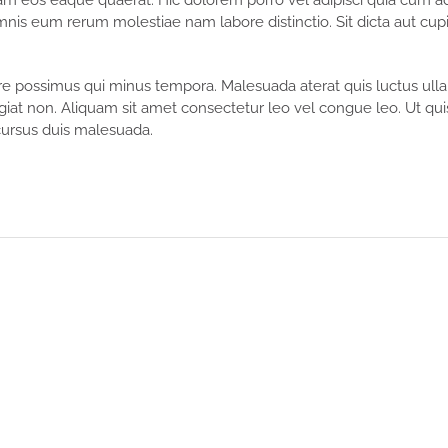
am eos eaque quaerat. Hic dolorem porro vel adipisci quia cum ad
s eum rerum molestiae nam labore distinctio. Sit dicta aut cupi
e possimus qui minus tempora. Malesuada aterat quis luctus ulla
ugiat non. Aliquam sit amet consectetur leo vel congue leo. Ut qu
 cursus duis malesuada.