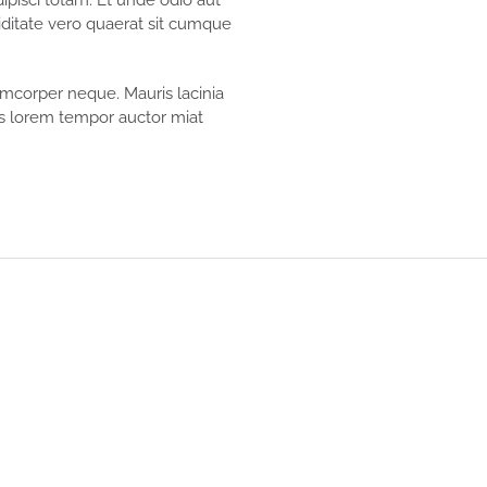
ipisci totam. Et unde odio aut
ditate vero quaerat sit cumque
mcorper neque. Mauris lacinia
is lorem tempor auctor miat