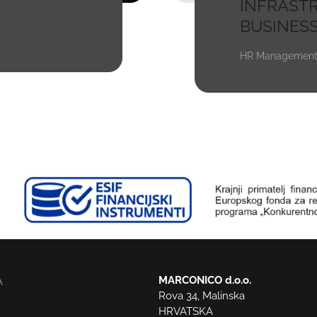
INFRAST
BUSINES
HR Managemen
MARCONICO d.o.o.
A
Rova 34, Malinska
HRVATSKA