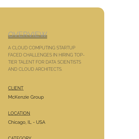
OVERVIEW
A CLOUD COMPUTING STARTUP
FACED CHALLENGES IN HIRING TOP-
TIER TALENT FOR DATA SCIENTISTS
AND CLOUD ARCHITECTS.
CLIENT
McKenzie Group
LOCATION
Chicago, IL - USA
CATEGORY